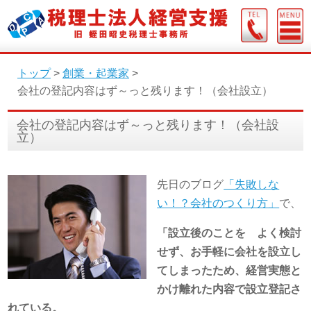
トップ
>
創業・起業家
>
会社の登記内容はず～っと残ります！（会社設立）
会社の登記内容はず～っと残ります！（会社設
立）
先日のブログ
「失敗しな
い！？会社のつくり方」
で、
「設立後のことを よく検討
せず、お手軽に会社を設立し
てしまったため、経営実態と
かけ離れた内容で設立登記さ
れている。