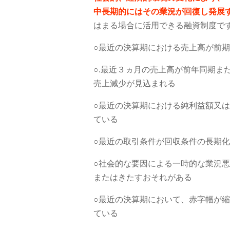
中長期的にはその業況が回復し発展
はまる場合に活用できる融資制度で
○最近の決算期における売上高が前期
○.最近３ヵ月の売上高が前年同期ま
売上減少が見込まれる
○最近の決算期における純利益額又
ている
○最近の取引条件が回収条件の長期
○社会的な要因による一時的な業況
またはきたすおそれがある
○最近の決算期において、赤字幅が
ている