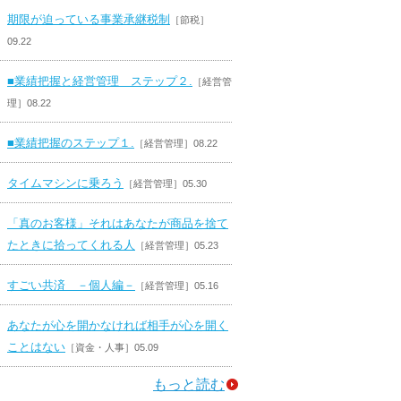
期限が迫っている事業承継税制
［節税］
09.22
■業績把握と経営管理 ステップ２.
［経営管
理］08.22
■業績把握のステップ１.
［経営管理］08.22
タイムマシンに乗ろう
［経営管理］05.30
「真のお客様」それはあなたが商品を捨て
たときに拾ってくれる人
［経営管理］05.23
すごい共済 －個人編－
［経営管理］05.16
あなたが心を開かなければ相手が心を開く
ことはない
［資金・人事］05.09
もっと読む