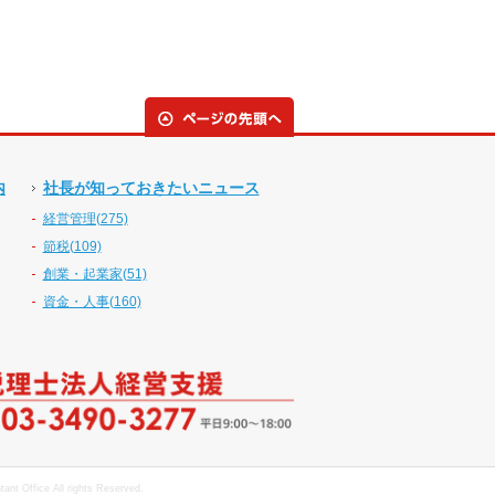
内
社長が知っておきたいニュース
経営管理(275)
節税(109)
創業・起業家(51)
資金・人事(160)
nt Office All rights Reserved.