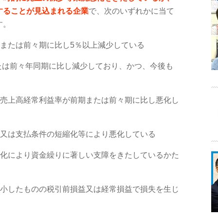
することが見込まれる企業
で、次のいずれかに当て
す。
または前々期に比し5％以上減少している
たは前々年同期に比し減少しており、かつ、今後も
は売上高経常利益率が前期または前々期に比し悪化し
化又は支払条件の短縮化等により悪化している
悪化により資金繰りに著しい支障をきたしているかた
縮小したものの税引前損益又は経常損益で損失を生じ