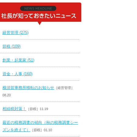
経営管理 (275)
節税 (109)
創業・起業家 (51)
資金・人事 (160)
横須賀事務所移転のお知らせ
［経営管理］
08.20
相続税対策！
［節税］11.19
最近の税務調査の傾向（秋の税務調査シー
ズンを終えて）
［節税］01.10