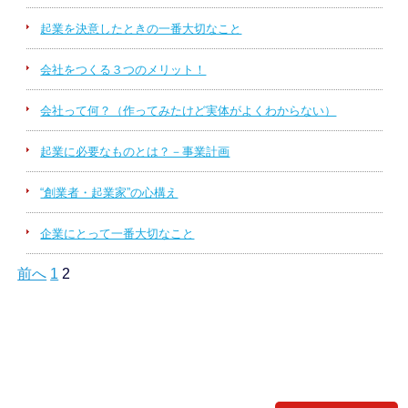
起業を決意したときの一番大切なこと
会社をつくる３つのメリット！
会社って何？（作ってみたけど実体がよくわからない）
起業に必要なものとは？－事業計画
“創業者・起業家”の心構え
企業にとって一番大切なこと
投
前へ
1
2
稿
ナ
ビ
ゲ
ー
シ