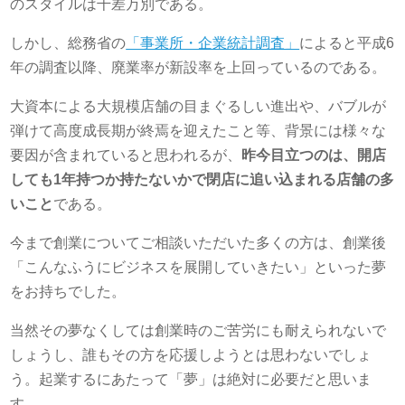
のスタイルは千差万別である。
しかし、総務省の
「事業所・企業統計調査」
によると平成6
年の調査以降、廃業率が新設率を上回っているのである。
大資本による大規模店舗の目まぐるしい進出や、バブルが
弾けて高度成長期が終焉を迎えたこと等、背景には様々な
要因が含まれていると思われるが、
昨今目立つのは、開店
しても1年持つか持たないかで閉店に追い込まれる店舗の多
いこと
である。
今まで創業についてご相談いただいた多くの方は、創業後
「こんなふうにビジネスを展開していきたい」といった夢
をお持ちでした。
当然その夢なくしては創業時のご苦労にも耐えられないで
しょうし、誰もその方を応援しようとは思わないでしょ
う。起業するにあたって「夢」は絶対に必要だと思いま
す。