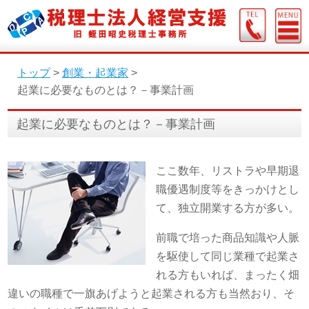
トップ
>
創業・起業家
>
起業に必要なものとは？－事業計画
起業に必要なものとは？－事業計画
ここ数年、リストラや早期退
職優遇制度等をきっかけとし
て、独立開業する方が多い。
前職で培った商品知識や人脈
を駆使して同じ業種で起業さ
れる方もいれば、まったく畑
違いの職種で一旗あげようと起業される方も当然おり、そ