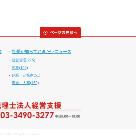
内
社長が知っておきたいニュース
経営管理(275)
節税(109)
創業・起業家(51)
資金・人事(160)
nt Office All rights Reserved.