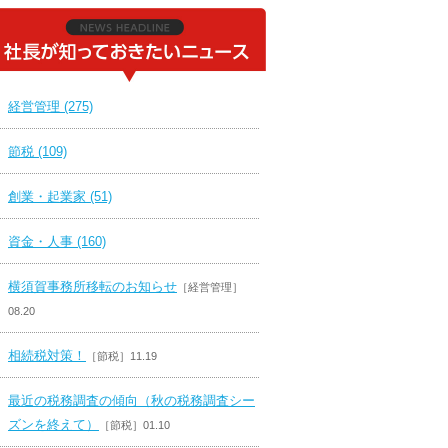
経営管理 (275)
節税 (109)
創業・起業家 (51)
資金・人事 (160)
横須賀事務所移転のお知らせ
［経営管理］
08.20
相続税対策！
［節税］11.19
最近の税務調査の傾向（秋の税務調査シー
ズンを終えて）
［節税］01.10