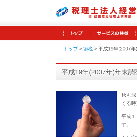
トップ
>
節税
>
平成19年(200
平成19年(2007年)年末
秋も深
くる時
平成１
す。