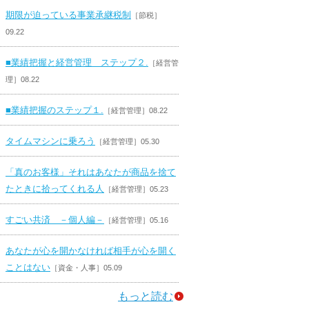
期限が迫っている事業承継税制
［節税］
09.22
■業績把握と経営管理 ステップ２.
［経営管
理］08.22
■業績把握のステップ１.
［経営管理］08.22
タイムマシンに乗ろう
［経営管理］05.30
「真のお客様」それはあなたが商品を捨て
たときに拾ってくれる人
［経営管理］05.23
すごい共済 －個人編－
［経営管理］05.16
あなたが心を開かなければ相手が心を開く
ことはない
［資金・人事］05.09
もっと読む