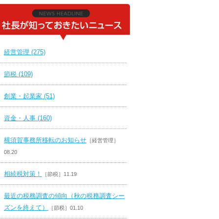
経営管理 (275)
節税 (109)
創業・起業家 (51)
資金・人事 (160)
横須賀事務所移転のお知らせ
［経営管理］
08.20
相続税対策！
［節税］11.19
最近の税務調査の傾向（秋の税務調査シー
ズンを終えて）
［節税］01.10