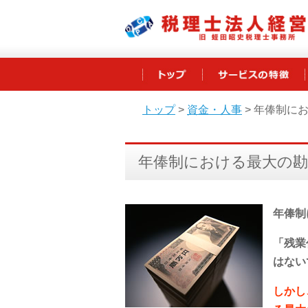
トップ
>
資金・人事
>
年俸制に
年俸制における最大の
年俸制
「残業
はない
しかし