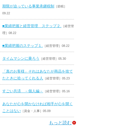
期限が迫っている事業承継税制
［節税］
09.22
■業績把握と経営管理 ステップ２.
［経営管
理］08.22
■業績把握のステップ１.
［経営管理］08.22
タイムマシンに乗ろう
［経営管理］05.30
「真のお客様」それはあなたが商品を捨て
たときに拾ってくれる人
［経営管理］05.23
すごい共済 －個人編－
［経営管理］05.16
あなたが心を開かなければ相手が心を開く
ことはない
［資金・人事］05.09
もっと読む