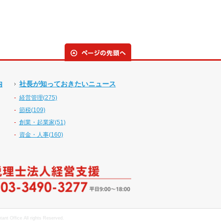
内
社長が知っておきたいニュース
経営管理(275)
節税(109)
創業・起業家(51)
資金・人事(160)
nt Office All rights Reserved.