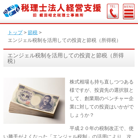
トップ
>
節税
>
エンジェル税制を活用しての投資と節税（所得税）
エンジェル税制を活用しての投資と節税（所得
税）
株式相場も持ち直しつつある
様ですが、投資先の選択肢と
して、創業期のベンチャー企
業に対しての投資はいかがで
しょうか？
平成２０年の税制改正で、使
い勝手がよくなった「エンジェル税制」の活用により、次