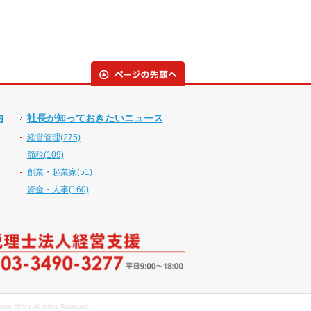
内
社長が知っておきたいニュース
経営管理(275)
節税(109)
創業・起業家(51)
資金・人事(160)
nt Office All rights Reserved.