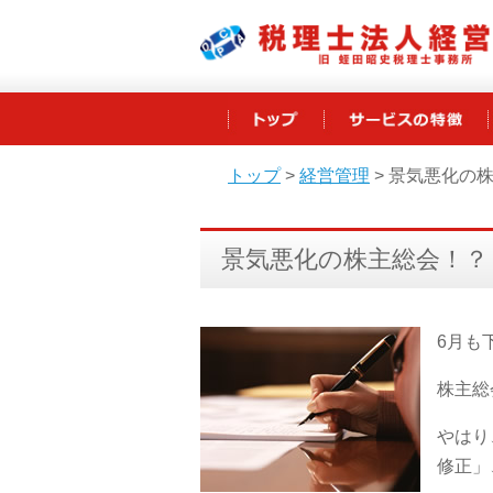
トップ
>
経営管理
>
景気悪化の
景気悪化の株主総会！？
6月も
株主総
やはり
修正」