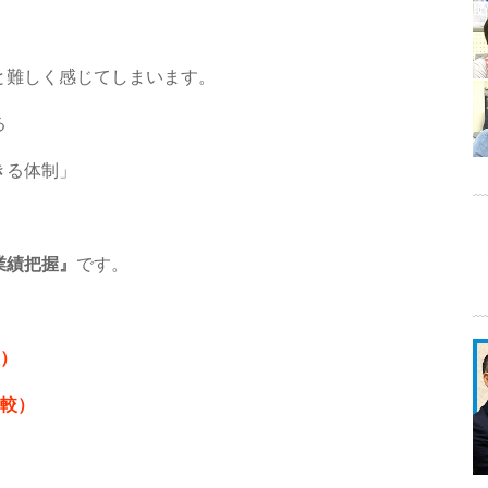
と難しく感じてしまいます。
る
きる体制」
業績把握』
です。
較）
比較）