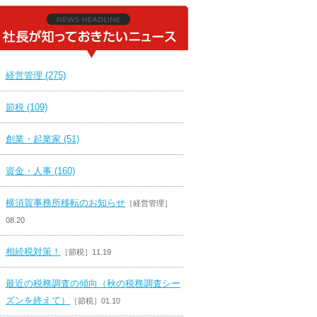
経営管理 (275)
節税 (109)
創業・起業家 (51)
資金・人事 (160)
横須賀事務所移転のお知らせ
［経営管理］
08.20
相続税対策！
［節税］11.19
最近の税務調査の傾向（秋の税務調査シー
ズンを終えて）
［節税］01.10