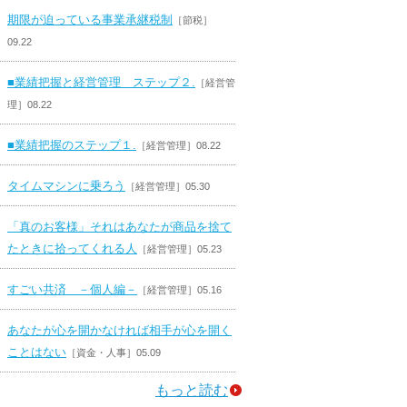
期限が迫っている事業承継税制
［節税］
09.22
■業績把握と経営管理 ステップ２.
［経営管
理］08.22
■業績把握のステップ１.
［経営管理］08.22
タイムマシンに乗ろう
［経営管理］05.30
「真のお客様」それはあなたが商品を捨て
たときに拾ってくれる人
［経営管理］05.23
すごい共済 －個人編－
［経営管理］05.16
あなたが心を開かなければ相手が心を開く
ことはない
［資金・人事］05.09
もっと読む